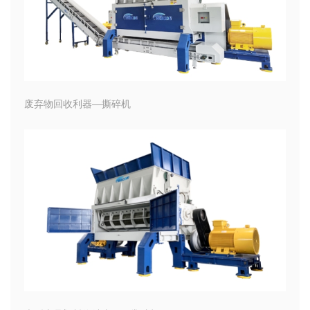
废弃物回收利器—撕碎机