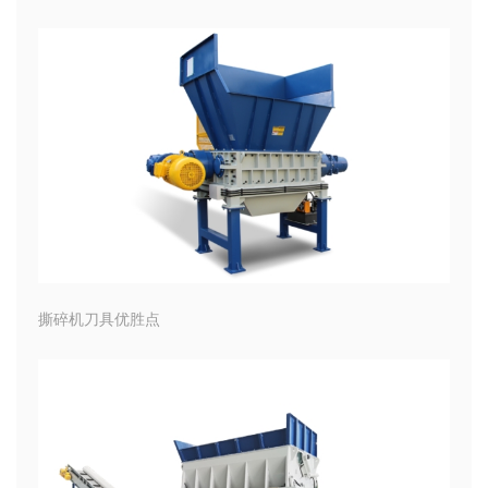
撕碎机刀具优胜点