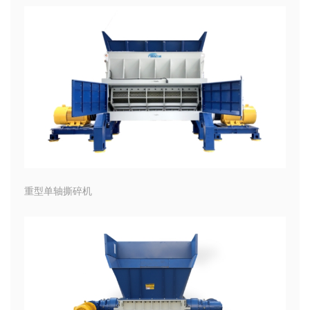
重型单轴撕碎机