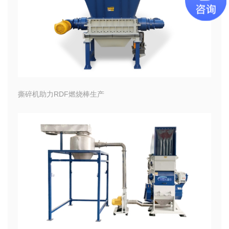
撕碎机助力RDF燃烧棒生产