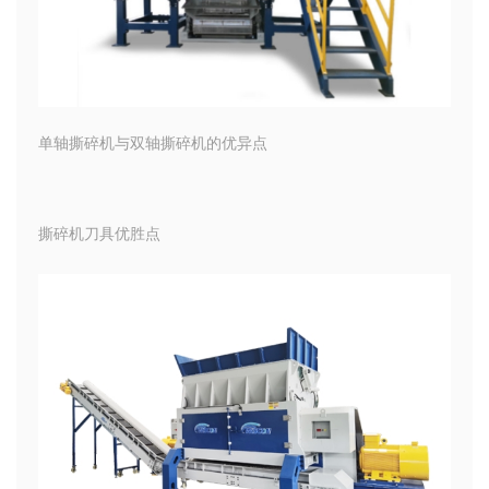
单轴撕碎机与双轴撕碎机的优异点
撕碎机刀具优胜点