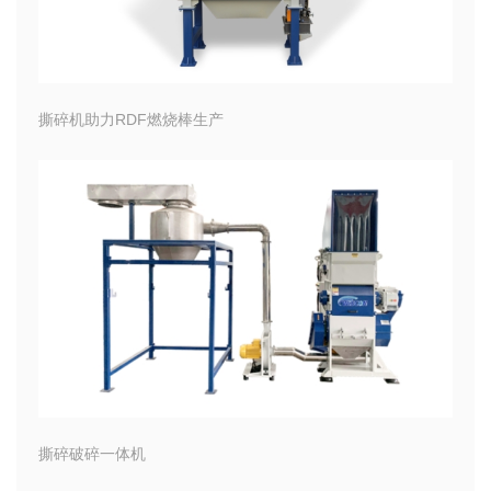
撕碎机助力RDF燃烧棒生产
撕碎破碎一体机