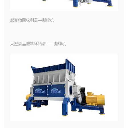
废弃物回收利器—撕碎机
大型废品塑料终结者——撕碎机