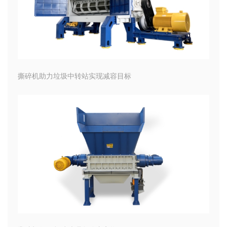
撕碎机助力垃圾中转站实现减容目标