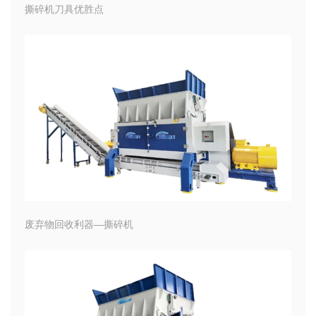
撕碎机刀具优胜点
废弃物回收利器—撕碎机