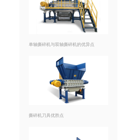
单轴撕碎机与双轴撕碎机的优异点
撕碎机刀具优胜点