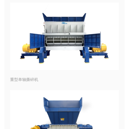
重型单轴撕碎机