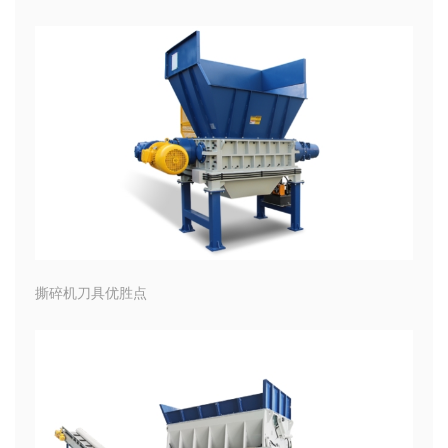
撕碎机刀具优胜点