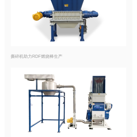
撕碎机助力RDF燃烧棒生产