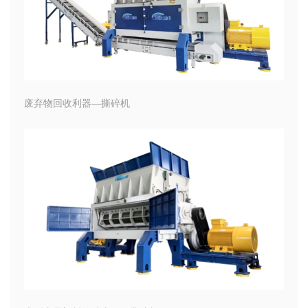
废弃物回收利器—撕碎机