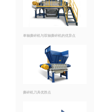
单轴撕碎机与双轴撕碎机的优异点
撕碎机刀具优胜点