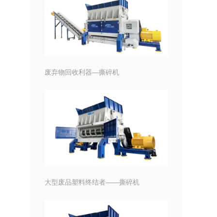
废弃物回收利器—撕碎机
大型废品塑料终结者——撕碎机