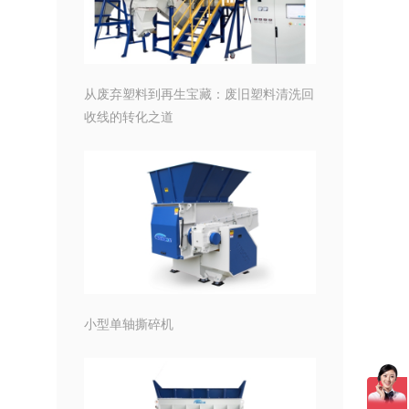
从废弃塑料到再生宝藏：废旧塑料清洗回
收线的转化之道
小型单轴撕碎机