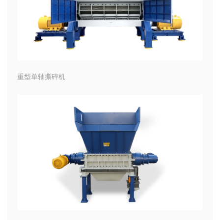
重型单轴撕碎机