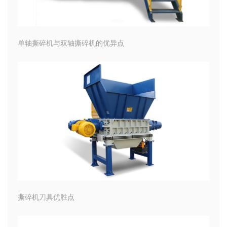
单轴撕碎机与双轴撕碎机的优异点
撕碎机刀具优胜点