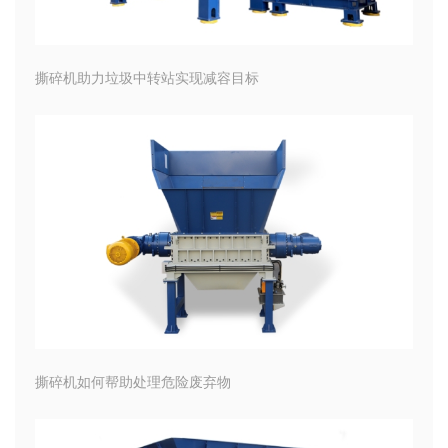
撕碎机助力垃圾中转站实现减容目标
撕碎机如何帮助处理危险废弃物