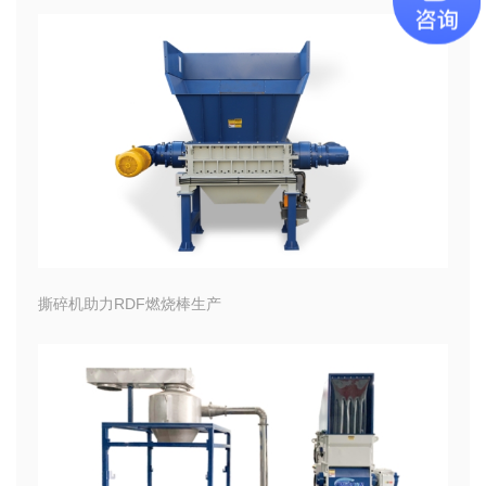
撕碎机助力RDF燃烧棒生产