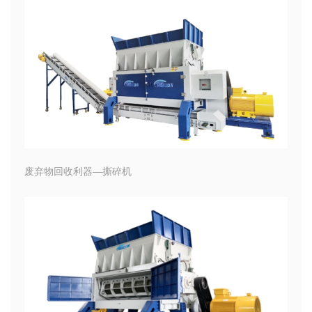
废弃物回收利器—撕碎机