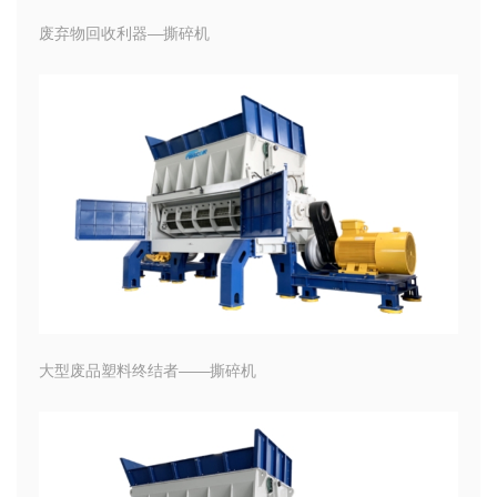
废弃物回收利器—撕碎机
大型废品塑料终结者——撕碎机