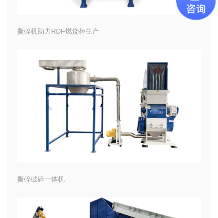
撕碎机助力RDF燃烧棒生产
撕碎破碎一体机