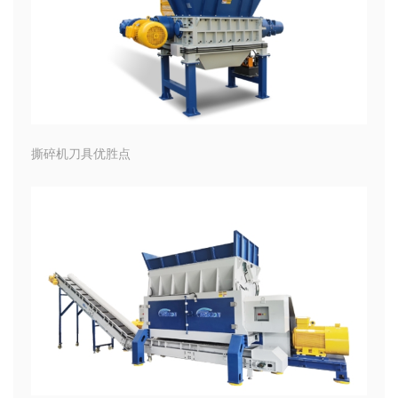
撕碎机刀具优胜点