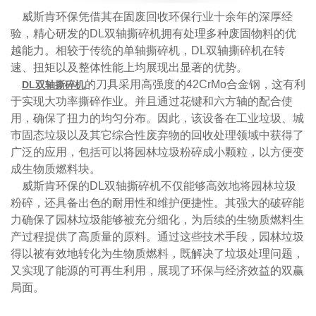
威斯肯环保凭借其在固废回收环保行业十余年的深厚经
验，精心研发的DL双轴撕碎机拥有处理多种废固物料的优
越能力。相较于传统的单轴撕碎机，DL双轴撕碎机在转
速、扭矩以及整体性能上均展现出显著的优势。
的刀具采用高强度的42CrMo合金钢，这有利
DL双轴撕碎机
于实现大功率撕碎作业。并且通过花键和六方轴的配合使
用，确保了扭力的均匀分布。因此，该设备在工业垃圾、城
市固态垃圾以及其它综合性废弃物的回收处理领域中获得了
广泛的应用，包括可以将园林垃圾粉碎成小颗粒，以方便变
成生物质燃料块。
威斯肯环保的DL双轴撕碎机不仅能够高效地将园林垃圾
粉碎，还具备出色的耐用性和维护便捷性。其强大的破碎能
力确保了园林垃圾能够被充分细化，为后续的生物质燃料生
产过程提供了高质量的原料。通过这些技术手段，园林垃圾
得以被有效地转化为生物质燃料，既解决了垃圾处理问题，
又实现了能源的可再生利用，展现了环保与经济效益的双赢
局面。