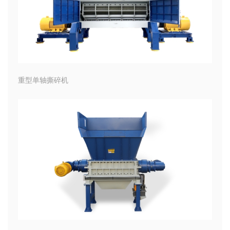
重型单轴撕碎机