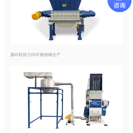
撕碎机助力RDF燃烧棒生产