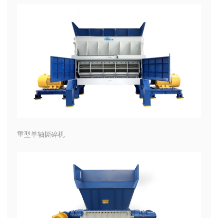
重型单轴撕碎机