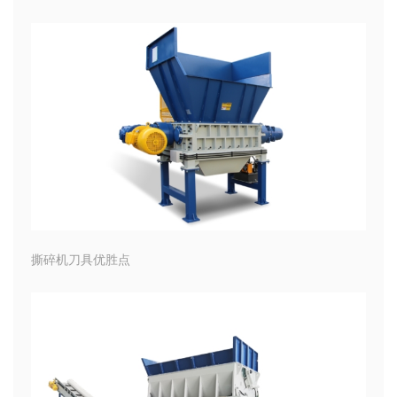
撕碎机刀具优胜点