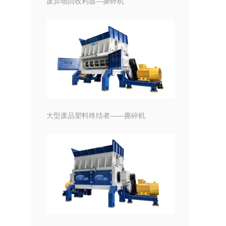
废弃物回收利器—撕碎机
大型废品塑料终结者——撕碎机