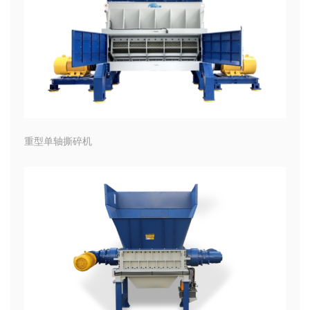
重型单轴撕碎机