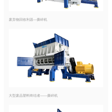
废弃物回收利器—撕碎机
大型废品塑料终结者——撕碎机