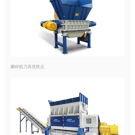
撕碎机刀具优胜点