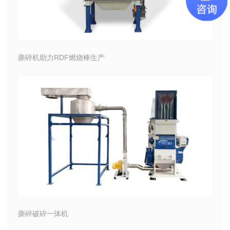
撕碎机助力RDF燃烧棒生产
撕碎破碎一体机