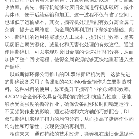
收效率。首先，撕碎机能够对废旧金属进行初步破碎，减小
其体积，便于后续运输和加工。这一过程不仅节省了空间，
也降低了运输成本。其次，撕碎机处理后能有效分离金属与
杂质，提升金属纯度，为金属的再利用打下坚实的基础。此
外，撕碎机的运用还能减少人工成本，提升处理效率，是实
现废旧金属资源化、减量化和无害化处理的有效途径。通过
使用撕碎机，可以实现对废旧金属的快速处理和分类，从而
加快了整个回收流程，使得金属资源能够更快地重新进入生
产循环。
以威斯肯环保公司推出的DL双轴撕碎机为例，这款先进
的撕碎设备采用了高强度的42CrMo合金钢作为主要制造材
料。这种材料的使用，显著提升了撕碎作业的功率和效率。
42CrMo合金钢不仅具备优异的耐磨性和抗疲劳性能，还能
够承受高强度的撕碎作业，确保设备能够长时间稳定运行，
不受频繁作业的影响。通过花键和六方轴的巧妙配合，DL
双轴撕碎机实现了扭力的均匀分布，从而提高了撕碎作业的
均匀性和可靠性，实现资源的再利用。
相信未来，通过持续的技术改进，撕碎机在废旧金属循环