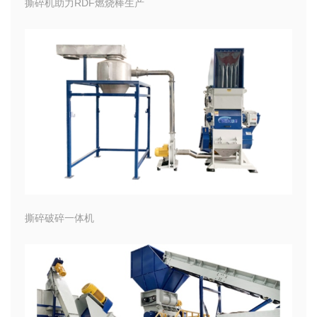
撕碎机助力RDF燃烧棒生产
撕碎破碎一体机