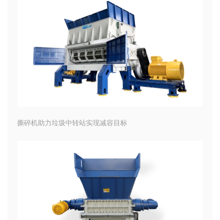
撕碎机助力垃圾中转站实现减容目标