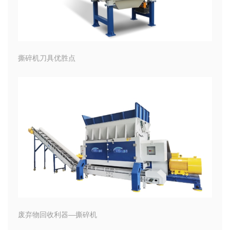
撕碎机刀具优胜点
废弃物回收利器—撕碎机